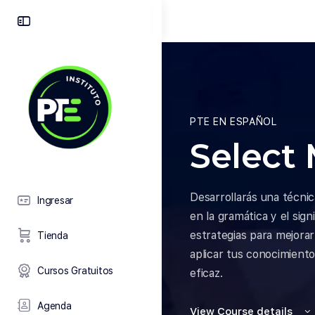
Toggle
Side
Panel
PTE EN ESPAÑOL
Select
Desarrollarás una técnic
Ingresar
en la gramática y el sig
estrategias para mejora
Tienda
aplicar tus conocimient
Cursos Gratuitos
eficaz.
Agenda
View Course details