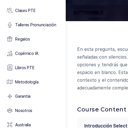
Clases PTE
Talleres Pronunciación
Regalos
En esta pregunta, escuc
Copérnico IA
señaladas con silencios.
opciones y tendrás que 
Libros PTE
espacio en blanco. Est
contexto y el contenido
Metodología
adecuadamente completa
Garantia
Course Content
Nosotros
Australia
Introducción Selec