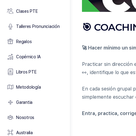
Clases PTE
🎯 COACHI
Talleres Pronunciación
Regalos
🚀 Hacer mínimo un sim
Copérnico IA
Practicar sin dirección
Libros PTE
👀, identifique lo que e
Metodología
En cada sesión grupal p
simplemente escuchar c
Garantia
Entra, practica, corrig
Nosotros
Australia