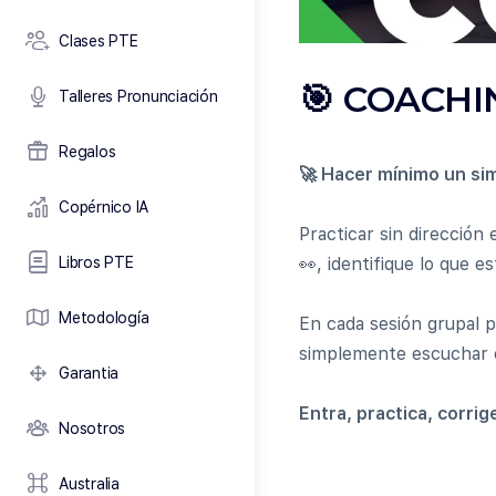
Clases PTE
🎯 COACHI
Talleres Pronunciación
Regalos
🚀 Hacer mínimo un sim
Copérnico IA
Practicar sin dirección
Libros PTE
👀, identifique lo que e
Metodología
En cada sesión grupal p
simplemente escuchar c
Garantia
Entra, practica, corrig
Nosotros
Australia