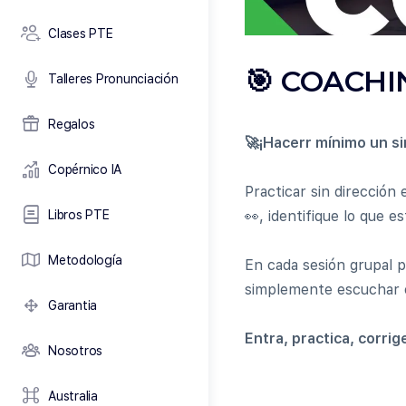
Clases PTE
🎯 COACHI
Talleres Pronunciación
Regalos
🚀¡Hacerr mínimo un si
Copérnico IA
Practicar sin dirección
Libros PTE
👀, identifique lo que e
Metodología
En cada sesión grupal p
simplemente escuchar c
Garantia
Entra, practica, corrig
Nosotros
Australia