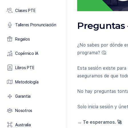
Clases PTE
Preguntas
Talleres Pronunciación
Regalos
¿No sabes por dónde em
programa? 🤔
Copérnico IA
Libros PTE
Esta sesión existe para
aseguramos de que todos
Metodología
No hay preguntas tontas
Garantia
Solo inicia sesión y úne
Nosotros
→ Te esperamos. 🚀
Australia