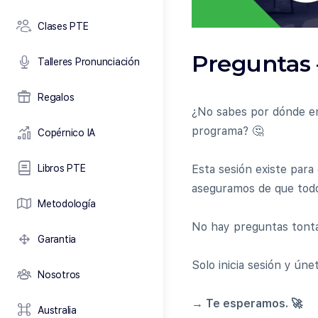
Clases PTE
Preguntas
Talleres Pronunciación
Regalos
¿No sabes por dónde em
programa? 🤔
Copérnico IA
Libros PTE
Esta sesión existe para
aseguramos de que todos
Metodología
No hay preguntas tontas
Garantia
Solo inicia sesión y úne
Nosotros
→ Te esperamos. 🚀
Australia