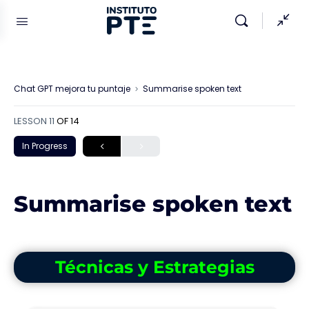
Chat GPT mejora tu puntaje
Summarise spoken text
LESSON 11
OF 14
In Progress
Summarise spoken text
Técnicas y Estrategias