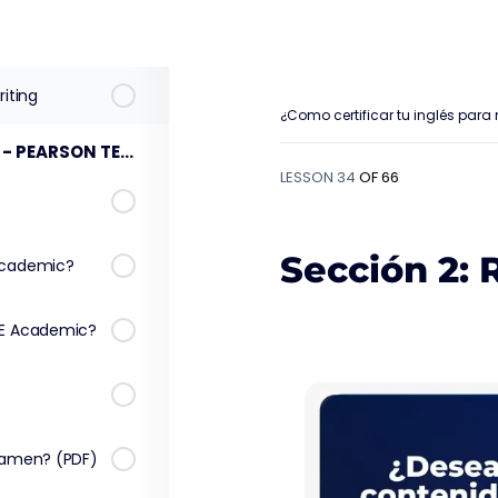
istening
iting
¿Como certificar tu inglés para
MÓDULO 6 – EXAMEN PTE - PEARSON TEST ENGLISH ACADEMIC
LESSON 34
OF 66
Sección 2: 
Academic?
TE Academic?
xamen? (PDF)