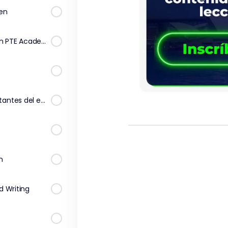
men
Como preparar el examen PTE Academic
Las preguntas más importantes del examen
n
d Writing